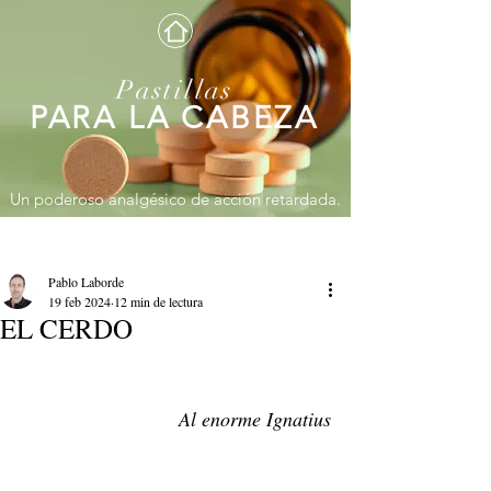
Pastillas
PARA LA CABEZA
Un poderoso analgésico de acción retardada.
Entrada
Pablo Laborde
19 feb 2024
12 min de lectura
EL CERDO
Al enorme Ignatius