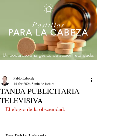
Pastillas
PARA LA CABEZA
Un poderoso analgésico de acción retardada.
Entrada
Pablo Laborde
14 abr 2024
5 min de lectura
TANDA PUBLICITARIA
TELEVISIVA
El elogio de la obscenidad.
Por Pablo Laborde