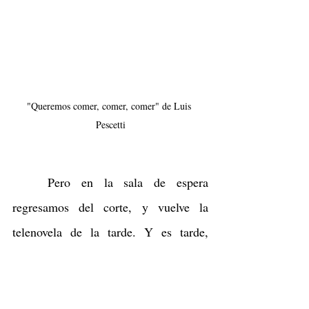
"Queremos comer, comer, comer" de Luis 
Pescetti
	Pero en la sala de espera 
regresamos del corte, y vuelve la 
telenovela de la tarde. Y es tarde, 
precisamente: Edmundo ha llegado a 
advertir la belleza natural de la chica 
que tiene a su lado, consideraría 